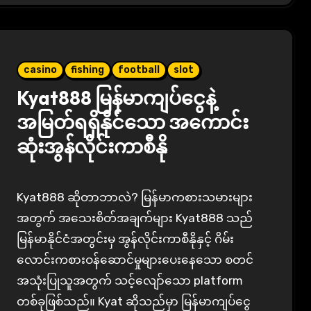
casino
fishing
football
slot
Kyat888 မြန်မာကျပ်ငွေနဲ့
အမြတ်ရရှိနိုင်သော အကောင်း
ဆုံးအွန်လိုင်းကာစီနို
Kyat888 ဆိုတာဘာလဲ? မြန်မာကစားသမားများ
အတွက် အသေးစိတ်အချက်များ Kyat888 သည်
မြန်မာနိုင်ငံအတွင်းမှ အွန်လိုင်းကာစီနိုနှင့် ဂိမ်း
လောင်းကစားဝန်ဆောင်မှုများပေးနေသော စတင်
အသုံးပြုသူအတွက် သင့်လျော်သော platform
တစ်ခုဖြစ်သည်။ Kyat ဆိုသည်မှာ မြန်မာကျပ်ငွေ