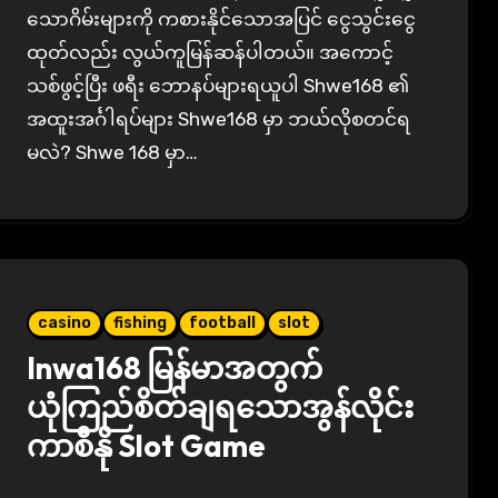
သောဂိမ်းများကို ကစားနိုင်သောအပြင် ငွေသွင်းငွေ
ထုတ်လည်း လွယ်ကူမြန်ဆန်ပါတယ်။ အကောင့်
သစ်ဖွင့်ပြီး ဖရီး ဘောနပ်များရယူပါ Shwe168 ၏
အထူးအင်္ဂါရပ်များ Shwe168 မှာ ဘယ်လိုစတင်ရ
မလဲ? Shwe 168 မှာ…
casino
fishing
football
slot
Inwa168 မြန်မာအတွက်
ယုံကြည်စိတ်ချရသောအွန်လိုင်း
ကာစီနို Slot Game