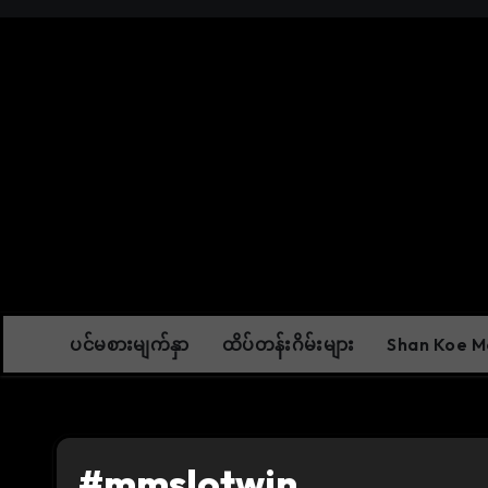
Skip
to
content
ပင်မစားမျက်နှာ
ထိပ်တန်းဂိမ်းများ
Shan Koe Me
#mmslotwin