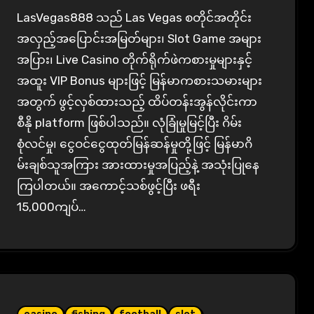
LasVegas888 သည် Las Vegas စတိုင်အတိုင်း
အလှည့်အပြောင်းအမြတ်များ၊ Slot Game အများ
အပြား၊ Live Casino တိုက်ရိုက်ဖဲကစားမှုများနှင့်
အထူး VIP Bonus များဖြင့် မြန်မာကစားသမားများ
အတွက် ဖွင့်လှစ်ထားသည့် ထိပ်တန်းအွန်လိုင်းကာ
စီနို platform ဖြစ်ပါသည်။ လုံခြုံမှုမြင့်ပြီး ဂိမ်း
စုံလင်မှု၊ ငွေဝင်ငွေထုတ်မြန်ဆန်မှုတို့ဖြင့် မြန်မာဂိ
မ်းချစ်သူအကြား အားထားမှုအပြည့်နဲ့ အသုံးပြုနေ
ကြပါတယ်။ အကောင့်သစ်ဖွင့်ပြီး ဖရီး
15,000ကျပ်…