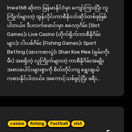
Inwa168 ဆိုတာ မြန်မာနိုင်ငံမှာ ကျော်ကြားပြီး လူ
ကြိုက်များတဲ့ အွန်လိုင်းကာစီနိုဝဘ်ဆိုဒ်တစ်ခုဖြစ်
ပါတယ်။ ဒီပလက်ဖောင်းမှာ စလော့ဂိမ်း (Slot
Games)၊ Live Casino (တိုက်ရိုက်ကာစီနိုဂိမ်း
များ)၊ ငါးပစ်ဂိမ်း (Fishing Games)၊ Sport
Betting (အားကစားပွဲ)၊ Shan Koe Mee (ရှမ်းကိုး
မီး) အစရှိတဲ့ လူကြိုက်များတဲ့ ကာစီနိုဂိမ်းအမျိုး
အစားပေါင်းများစွာကို စိတ်တိုင်းကျ ရွေးချယ်
ကစားနိုင်ပါတယ်။ အကောင့်သစ်ဖွင့်ပြီး ဖရီး…
casino
fishing
football
slot