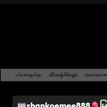
Skip
to
content
ပင်မစားမျက်နှာ
ထိပ်တန်းဂိမ်းများ
Shan Koe Me
shankoemee888
မြ