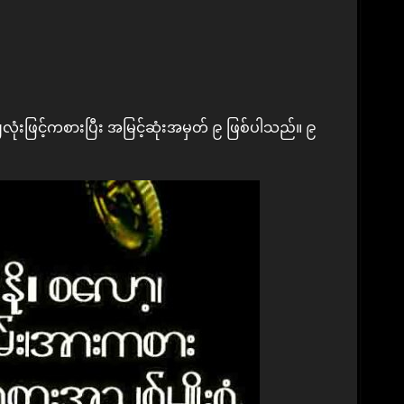
ုံးဖြင့်ကစားပြီး အမြင့်ဆုံးအမှတ် ၉ ဖြစ်ပါသည်။ ၉