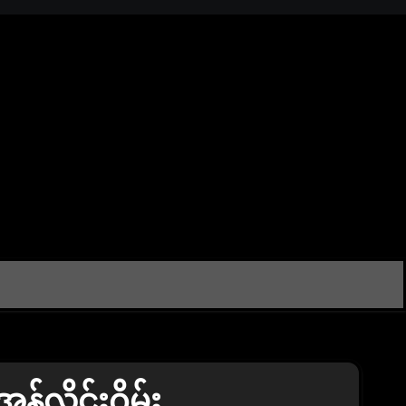
န်လိုင်းဂိမ်း