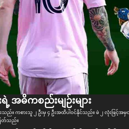
်းရဲ့ အဓိကစည်းမျဉ်းများ
သည်။ ကစားသူ ၂ ဦးမှ ၄ ဦးအထိပါဝင်နိုင်သည်။ ဖဲ ၂ လုံးဖြင့်အ
းဖြတ်သည်။