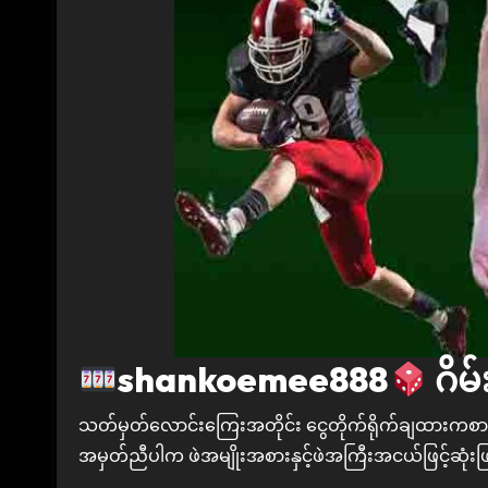
shankoemee888
ဂိမ
သတ်မှတ်လောင်းကြေးအတိုင်း ငွေတိုက်ရိုက်ချထားကစား
အမှတ်ညီပါက ဖဲအမျိုးအစားနှင့်ဖဲအကြီးအငယ်ဖြင့်ဆုံ