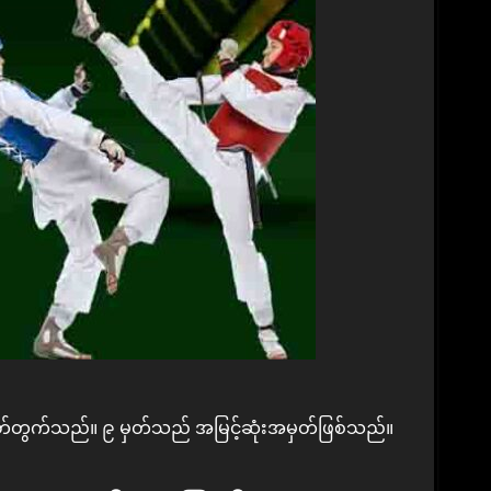
မှတ်တွက်သည်။ ၉ မှတ်သည် အမြင့်ဆုံးအမှတ်ဖြစ်သည်။