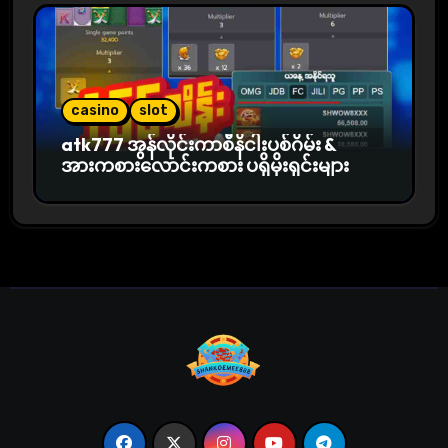
casino
slot
atk777 အွန်လိုင်းကာစီနိငါးပစ်ဂိမ်း &
အားကစားလောင်းကစား ပရိုမိုးရှင်းများ