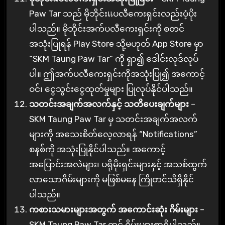
Paw Tar သည် မိုဘိုင်းแပလီကေးရှင်းလည်းပံ့ပိုး
ပါသည်။ မိုဘိုင်းအက်ပလီကေးရှင်းကို စတင်
အသုံးပြုရန် Play Store သို့မဟုတ် App Store မှာ
“SKM Taung Paw Tar” ကို ရှာ၍ ဒေါင်းလုဒ်လုပ်
ပါ။ ဤအက်ပလီကေးရှင်းကိုအသုံးပြု၍ အကောင့်
ဝင်၊ ငွေသွင်းငွေထုတ်မှုများ ပြုလုပ်နိုင်ပါသည်။
သတင်းအချက်အလက်နှင့် သတိပေးချက်များ
–
SKM Taung Paw Tar မှ သတင်းအချက်အလက်
များကို အသေးစိတ်လေ့လာရန် “Notifications”
စနစ်ကို အသုံးပြုနိုင်ပါသည်။ အကောင့်
အပြောင်းအလဲများ၊ ပရိုမိုးရှင်းများနှင့် အသစ်ထွက်
လာသောဂိမ်းများကို မဖြစ်မနေ ကြိုတင်သိရှိနိုင်
ပါသည်။
ကစားသမားများအတွက် အကောင်းဆုံး ဂိမ်းများ
–
SKM Taung Paw Tar တွင် ဂိမ်းများစွာရှိပါသည်။