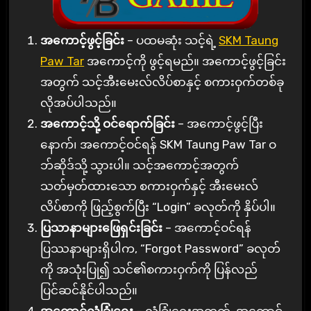
အကောင့်ဖွင့်ခြင်း
– ပထမဆုံး သင့်ရဲ့
SKM Taung
Paw Tar
အကောင့်ကို ဖွင့်ရမည်။ အကောင့်ဖွင့်ခြင်း
အတွက် သင့်အီးမေးလ်လိပ်စာနှင့် စကားဝှက်တစ်ခု
လိုအပ်ပါသည်။
အကောင့်သို့ ဝင်ရောက်ခြင်း
– အကောင့်ဖွင့်ပြီး
နောက်၊ အကောင့်ဝင်ရန် SKM Taung Paw Tar ဝ
ဘ်ဆိုဒ်သို့ သွားပါ။ သင့်အကောင့်အတွက်
သတ်မှတ်ထားသော စကားဝှက်နှင့် အီးမေးလ်
လိပ်စာကို ဖြည့်စွက်ပြီး “Login” ခလုတ်ကို နှိပ်ပါ။
ပြသာနာများဖြေရှင်းခြင်း
– အကောင့်ဝင်ရန်
ပြဿနာများရှိပါက, “Forgot Password” ခလုတ်
ကို အသုံးပြု၍ သင်၏စကားဝှက်ကို ပြန်လည်
ပြင်ဆင်နိုင်ပါသည်။