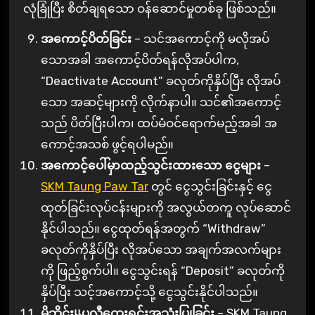
လုံခြုံပြီး စိတ်ချရသော ဝန်ဆောင်မှုတစ်ခု ဖြစ်သည်။
အကောင့်ပိတ်ခြင်း
– သင်အကောင့်ကို မလိုအပ်
သောအခါ အကောင့်ပိတ်ရန်လိုအပ်ပါက,
“Deactivate Account” ခလုတ်ကိုနှိပ်ပြီး လိုအပ်
သော အဆင့်များကို လိုက်နာပါ။ သင်၏အကောင့်
သည် ပိတ်ပြီးပါက၊ ထပ်မံဝင်ရောက်မည့်အခါ အ
ကောင့်အသစ် ဖွင့်ရပါမည်။
အကောင့်ပေါ်မှာထည့်သွင်းထားသော ငွေများ
–
SKM Taung Paw Tar
တွင် ငွေသွင်းခြင်းနှင့် ငွေ
ထုတ်ခြင်းလုပ်ငန်းများကို အလွယ်တကူ လုပ်ဆောင်
နိုင်ပါသည်။ ငွေထုတ်ရန်အတွက် “Withdraw”
ခလုတ်ကိုနှိပ်ပြီး လိုအပ်သော အချက်အလက်များ
ကို ဖြည့်စွက်ပါ။ ငွေသွင်းရန် “Deposit” ခလုတ်ကို
နှိပ်ပြီး သင့်အကောင့်သို့ ငွေသွင်းနိုင်ပါသည်။
မိုဘိုင်းแပလီကေးရှင်းအသုံးပြုခြင်း
– SKM Taung