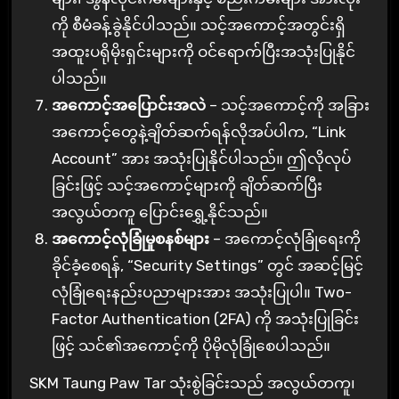
ကို စီမံခန့်ခွဲနိုင်ပါသည်။ သင့်အကောင့်အတွင်းရှိ
အထူးပရိုမိုးရှင်းများကို ဝင်ရောက်ပြီးအသုံးပြုနိုင်
ပါသည်။
အကောင့်အပြောင်းအလဲ
– သင့်အကောင့်ကို အခြား
အကောင့်တွေနဲ့ချိတ်ဆက်ရန်လိုအပ်ပါက, “Link
Account” အား အသုံးပြုနိုင်ပါသည်။ ဤလိုလုပ်
ခြင်းဖြင့် သင့်အကောင့်များကို ချိတ်ဆက်ပြီး
အလွယ်တကူ ပြောင်းရွှေ့နိုင်သည်။
အကောင့်လုံခြုံမှုစနစ်များ
– အကောင့်လုံခြုံရေးကို
ခိုင်ခံ့စေရန်, “Security Settings” တွင် အဆင့်မြင့်
လုံခြုံရေးနည်းပညာများအား အသုံးပြုပါ။ Two-
Factor Authentication (2FA) ကို အသုံးပြုခြင်း
ဖြင့် သင်၏အကောင့်ကို ပိုမိုလုံခြုံစေပါသည်။
SKM Taung Paw Tar သုံးစွဲခြင်းသည် အလွယ်တကူ၊