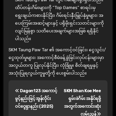
ထိပ်တန်းဂိမ်းများကို “Top Games” စာရင်းမှ
ရွေးချယ်ကစားနိုင်ပြီး၊ ဂိမ်းရင်းနှီးမြှုပ်နှံမှုများ၊ အ
ပေးကြမ်းအဆင့်များနှင့် ပရိုမိုးရှင်းသတင်းများကို
လျင်မြန်စွာ သတိပေးအချက်များအဖြစ် ရရှိနိုင်
ပါသည်။
SKM Taung Paw Tar ၏ အကောင့်ဝင်ခြင်း၊ ငွေသွင်း/
ငွေထုတ်မှုများ၊ အကောင့်စီမံခန့်ခွဲခြင်းလုပ်ငန်းများမှာ
အလွယ်တကူ ပြုလုပ်နိုင်ပြီး၊ လုံခြုံမှု၊ စိတ်ချရမှုနှင့်
အသုံးပြုရလွယ်ကူမှုတို့ကို ပေးစွမ်းပါသည်။
P
Dagon123 အကောင့်
SKM Shan Koe Mee
o
ဖွင့်နည်းဖြင့် အွန်လိုင်း
ရှမ်းဖဲဂိမ်း အနိုင်ရဖို့
s
ဝင်ငွေရှာနည်း (2025)
အတွက်အကောင်းဆုံး
လမ်းညွှန်