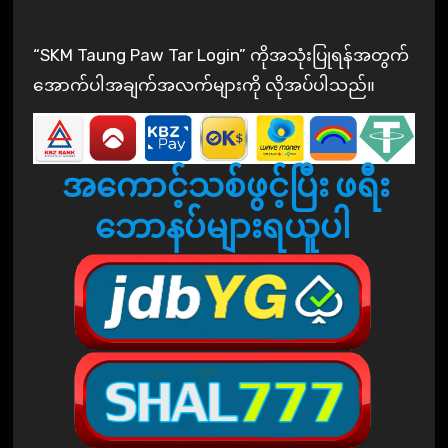
“SKM Taung Paw Tar Login” ကိုအသုံးပြုရန်အတွက်
အောက်ပါအချက်အလက်များကို လိုအပ်ပါသည်။
အကောင့်သစ်ဖွင့်ပြီး ဖရီး
ဘောနပ်များရယူပါ