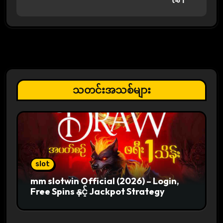
t
n
a
v
i
သတင်းအသစ်များ
g
a
t
i
slot
mm slotwin Official (2026) – Login,
o
Free Spins နှင့် Jackpot Strategy
n