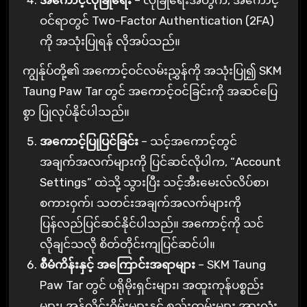
အကောင့်လုံခြုံရေး
– လုံခြုံရေးအတွက်, အကောင့်
ဝင်ရာတွင် Two-Factor Authentication (2FA)
ကို အသုံးပြုရန် လိုအပ်သည်။
ကျွန်ုပ်တို့၏ အကောင့်ဝင်လမ်းညွှန်ကို အသုံးပြု၍ SKM
Taung Paw Tar တွင် အကောင့်ဝင်ခြင်းကို အဆင်ပြေ
စွာ ပြုလုပ်နိုင်ပါသည်။
အကောင့်ပြုပြင်ခြင်း
– သင့်အကောင့်တွင်
အချက်အလက်များကို ပြင်ဆင်လိုပါက, “Account
Settings” ထဲသို့ သွားပြီး သင့်အီးမေးလ်လိပ်စာ၊
စကားဝှက်၊ သတင်းအချက်အလက်များကို
ပြန်လည်ပြင်ဆင်နိုင်ပါသည်။ အကောင့်ကို သင်
လိုချင်သလို စိတ်တိုင်းကျပြင်ဆင်ပါ။
စီမံကိန်းနှင့် အကြောင်းအရာများ
– SKM Taung
Paw Tar တွင် ပရိုမိုးရှင်းများ၊ အထူးကုန်ပစ္စည်း
များ၊ အွန်လိုင်းဂိမ်းများနှင့် စည်းကမ်းများ အားလုံး