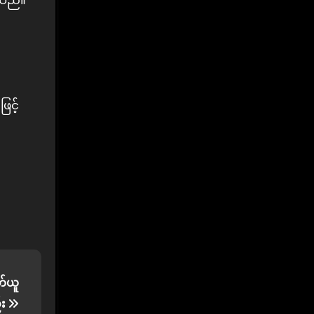
်သည်။
ြင့်
တ်ယူ
်း