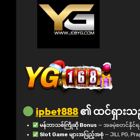
ipbet888
၏ ထင်ရှားသည့်
မန်ဘာသစ်ကြိုဆို Bonus
— အခမဲ့စတင်နိုင်
Slot Game များအပြည့်အစုံ
— JILI, PG, Pra