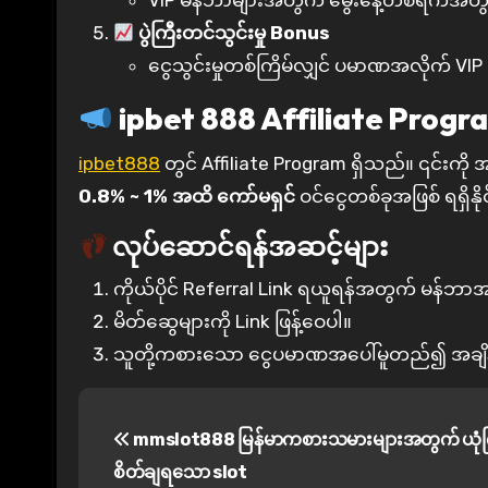
VIP မန်ဘာများအတွက် မွေးနေ့တစ်ရက်အတွက်
ပွဲကြီးတင်သွင်းမှု Bonus
ငွေသွင်းမှုတစ်ကြိမ်လျှင် ပမာဏအလိုက် VIP
ipbet 888 Affiliate Progr
ipbet888
တွင် Affiliate Program ရှိသည်။ ၎င်းကို အသ
0.8% ~ 1% အထိ ကော်မရှင်
ဝင်ငွေတစ်ခုအဖြစ် ရရှိနိ
လုပ်ဆောင်ရန်အဆင့်များ
ကိုယ်ပိုင် Referral Link ရယူရန်အတွက် မန်ဘာ
မိတ်ဆွေများကို Link ဖြန့်ဝေပါ။
သူတို့ကစားသော ငွေပမာဏအပေါ်မူတည်၍ အချိန်
P
mmslot888 မြန်မာကစားသမားများအတွက် ယုံ
o
စိတ်ချရသော slot