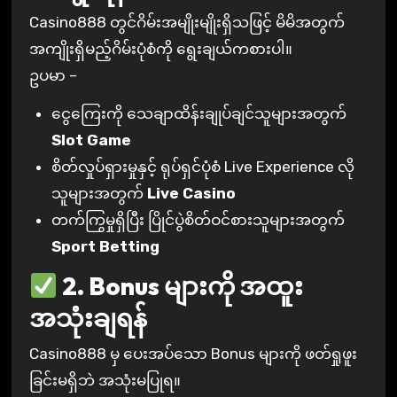
Casino888 တွင်ဂိမ်းအမျိုးမျိုးရှိသဖြင့် မိမိအတွက်
အကျိုးရှိမည့်ဂိမ်းပုံစံကို ရွေးချယ်ကစားပါ။
ဥပမာ –
ငွေကြေးကို သေချာထိန်းချုပ်ချင်သူများအတွက်
Slot Game
စိတ်လှုပ်ရှားမှုနှင့် ရုပ်ရှင်ပုံစံ Live Experience လို
သူများအတွက်
Live Casino
တက်ကြွမှုရှိပြီး ပြိုင်ပွဲစိတ်ဝင်စားသူများအတွက်
Sport Betting
2. Bonus များကို အထူး
အသုံးချရန်
Casino888 မှ ပေးအပ်သော Bonus များကို ဖတ်ရှုဖူး
ခြင်းမရှိဘဲ အသုံးမပြုရ။