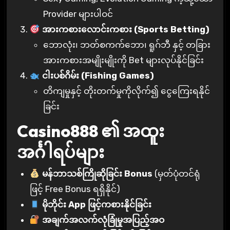
Provider များပါဝင်
အားကစားလောင်းကစား (Sports Betting)
ဘောလုံး၊ ဘတ်စကက်ဘော၊ ရူဂ်ဘီ နှင့် တခြား
အားကစားအမျိုးမျိုးကို Bet များလုပ်နိုင်ခြင်း
ငါးပစ်ဂိမ်း (Fishing Games)
တိကျမှုနှင့် တိုးတက်မှုကိုလိုက်၍ ငွေကြေးရနိုင်
ခြင်း
Casino888 ၏ အထူး
အင်္ဂါရပ်များ
မန်ဘာသစ်ကြိုဆိုခြင်း Bonus
(မှတ်ပုံတင်ရုံ
ဖြင့် Free Bonus ရရှိနိုင်)
မိုဘိုင်း App ဖြင့်ကစားနိုင်ခြင်း
အချက်အလက်လုံခြုံမှုအပြည့်အဝ