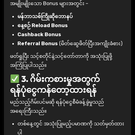
အမျိုးမျိုးသော Bonus များအတွင်း –
မန်ဘာသစ်ကြိုဆိုဘောနပ်
နေ့စဉ် Reload Bonus
Cashback Bonus
Referral Bonus
(မိတ်ဆွေဖိတ်ပြီးအကျိုးခံစား)
ဖတ်ရှုပြီး သင့်စတိုင်နဲ့သင့်တော်တာကို အသုံးပြုဖို့
အကြံပြုပါသည်။
3. ဂိမ်းကစားမှုအတွက်
ရန်ပုံငွေကန်တော့ထားရန်
မည်သည့်ဂိမ်းပင်မဆို ရန်ပုံငွေစီမံခန့်ခွဲမှုသည်
အရေးကြီးသည်။
တစ်နေ့တွင် အသုံးပြုမည့်ပမာဏကို သတ်မှတ်ထား
ပါ