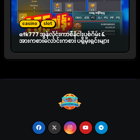
casino
slot
atk777 အွန်လိုင်းကာစီနိငါးပစ်ဂိမ်း &
အားကစားလောင်းကစား ပရိုမိုးရှင်းများ