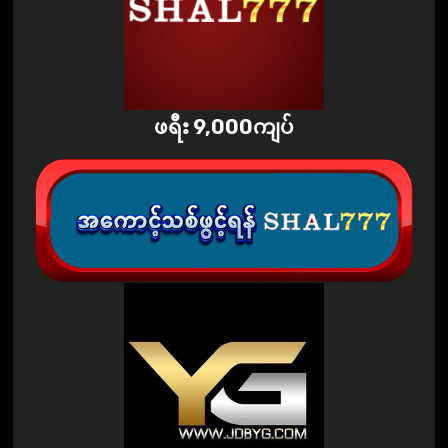
ဖရီး 9,000ကျပ်