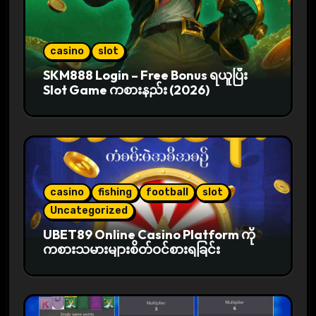
casino
slot
SKM888 Login – Free Bonus ရယူပြီး
Slot Game ကစားနည်း (2026)
casino
fishing
football
slot
Uncategorized
UBET89 Online Casino Platform ကို
ကစားသမားများစိတ်ဝင်စားရခြင်း