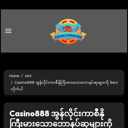
Skip
to
content
Home
slot
Casino888 အွန်လိုင်းကာစီနိုကြီးမားသောဘောနပ်ဆုများကို ခံစား
လိုက်ပါ
Casino888 အွန်လိုင်းကာစီနို
ကြီးမားသောဘောနပ်ဆုများကို