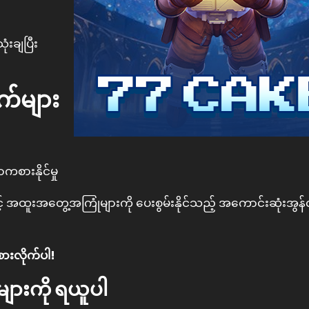
ံးချပြီး
က်များ
စားနိုင်မှု
နှင့် အထူးအတွေ့အကြုံများကို ပေးစွမ်းနိုင်သည့် အကောင်းဆုံးအွန်
စားလိုက်ပါ!
များကို ရယူပါ