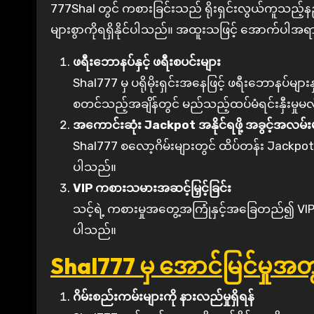
777Shal တွင် ကစားခြင်းသည် ရိုးရှင်းလွယ်ကူသည့်နည်းလ
များစွာကိုရရှိနိုင်ပါသည်။ အထူးသဖြင့် အောက်ပါအရာ
ဖရီးဘောနပ်နှင့် ဖရီးစပင်းများ
Shal777 မှ ပရိုမိုးရှင်းအနေဖြင့် ဖရီးဘောနပ်မ
စတင်သည့်အချိန်တွင် မည်သည့်ထပ်မံရင်းနှီးမှု
အကောင်းဆုံး Jackpot အနိုင်ရဖို့ အခွင့်အလမ်း
Shal777 စလော့ဂိမ်းများတွင် ထိပ်တန်း Jackpot 
ပါသည်။
VIP ကစားသမားအဆင့်မြှင့်ခြင်း
သင့်ရဲ့ ကစားမှုအတွေ့အကြုံနှင့်အခြေတည်၍ VIP အဆင
ပါသည်။
Shal777 မှ အောင်မြင်မှုအ
ဂိမ်းစည်းကမ်းများကို နားလည်မှုရှိရန်