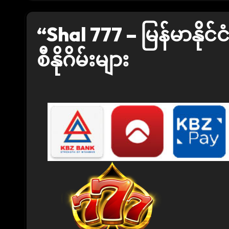
“Shal 777 – မြန်မာနိုင
စီနိုဂိမ်းများ