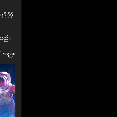
 ပိုမို
ပါသည်။
ျရပါသည်။