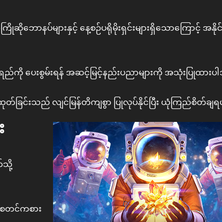
်များနှင့် နေ့စဉ်ပရိုမိုးရှင်းများရှိသောကြောင့် အနိုင်ရဖို့
်ရည်ကို ပေးစွမ်းရန် အဆင့်မြင့်နည်းပညာများကို အသုံးပြုထား
ငွေထုတ်ခြင်းသည် လျင်မြန်တိကျစွာ ပြုလုပ်နိုင်ပြီး ယုံကြည်စိတ်ခ
း
ို့
ီး စတင်ကစား