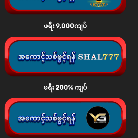
ဖရီး 9,000ကျပ်
ဖရီး 200% ကျပ်