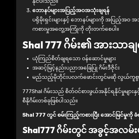
နိုင်ပါသည်။
ဘောနပ်များအပြည့်အဝအသုံးချရန်
ပရိုမိုးရှင်းများနှင့် ဘောနပ်များကို အပြည့်အဝ အသု
ကစားမှုအတွေ့အကြုံကို တိုးတက်စေပါ။
Shal 777 ဂိမ်း၏ အားသာချ
ယုံကြည်စိတ်ချရသော ဝန်ဆောင်မှုများ
အဆင့်မြင့်နည်းပညာအခြေပြု ဂိမ်းဒီဇိုင်း
မည်သည့်မိုဘိုင်းပလက်ဖောင်းတွင်မဆို လွယ်ကူစွာက
777Shal ဂိမ်းသည် စိတ်ဝင်စားဖွယ်အနိုင်ရနိုင်မှုများ
စီနိုဂိမ်းတစ်ခုဖြစ်ပါသည်။
Shal 777 တွင် စမ်းကြည့်ကစားပြီး အောင်မြင်မှုကို ခံ
Shal777 ဂိမ်းတွင် အခွင့်အလမ်း