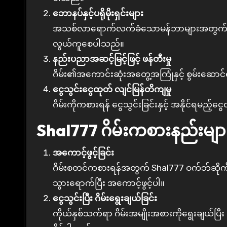
ဘောနပ်နှင့်ပရိုမိုးရှင်းများ
အသစ်လာရောက်လက်ခံသောမန်ဘာများအတွက်ကြိုဆိုဘောနပ
လွယ်ကူစေပါသည်။
နည်းပညာအဆင့်မြင့်ဖြင့် ဖန်တီးမှု
ဂိမ်း၏အကောင်းဆုံးအတွေ့အကြုံနှင့် စွမ်းဆောင
ငွေသွင်းငွေထုတ် လျင်မြန်တိကျမှု
ဂိမ်းကိုကစားရန် ငွေသွင်းခြင်းနှင့် အနိုင်ရမည့်
Shal777 ဂိမ်းကစားနည်းမျာ
အကောင့်ဖွင့်ခြင်း
ဂိမ်းစတင်ကစားရန်အတွက် Shal777 ဝက်ဘ်ဆိုက်သ
သွားရောက်ပြီး အကောင့်ဖွင့်ပါ။
ငွေသွင်းပြီး ဂိမ်းရွေးချယ်ခြင်း
ကိုယ်နှစ်သက်ရာ ဂိမ်းအမျိုးအစားကိုရွေးချယ်ပြ