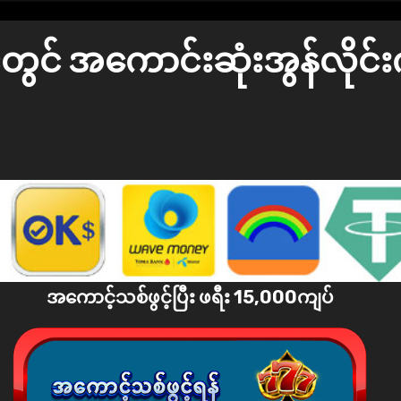
်ငံတွင် အကောင်းဆုံးအွန်လိုင
အကောင့်သစ်ဖွင့်ပြီး ဖရီး 15,000ကျပ်