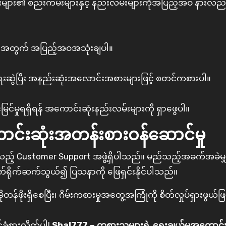
များ၏ စည်းကမ်းများနှင့် နည်းလမ်းများကိုအပြည့်အဝ နားလည်မှ
အကျိုးအတွက် အပြည့်အဝအသုံးချပါ။
းဆွဲပြီး အနည်းဆုံးအလောင်းအစားများဖြင့် စတင်ကစားပါ။
င်မှုရရှိရန် အကောင်းဆုံးနည်းလမ်းများကို ရှာဖွေပါ။
ာင်းဆုံးအတန်းစားဝန်ဆောင်မှု
ုင်သည့် Customer Support အဖွဲ့ရှိပါသည်။ မည်သည့်အခက်အခဲမျှ
က်ရိုက်ဆက်သွယ်၍ ပြသနာကို ဖြေရှင်းနိုင်ပါသည်။
န်ဖိုးရှိစေပြီး၊ ဂိမ်းကစားမှုအတွေ့အကြုံကို စိတ်လှုပ်ရှားဖွယ်ဖ
ခံစားလိုက်ပါ!
Shal777 – ကစားသူများရဲ့ ရွေးချယ်မှုအကောင်းဆ