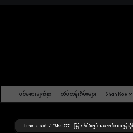
Skip
to
content
ပင်မစားမျက်နှာ
ထိပ်တန်းဂိမ်းများ
Shan Koe Me
Home
slot
“Shal 777 – မြန်မာနိုင်ငံတွင် အကောင်းဆုံးအွန်လိုင