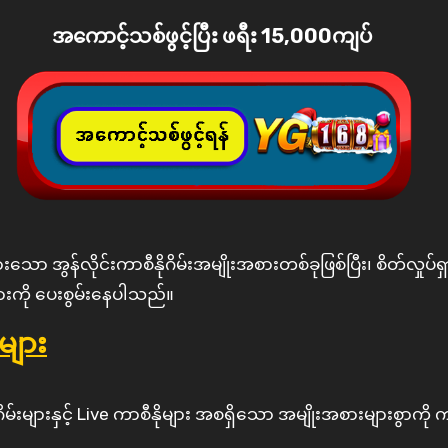
အကောင့်သစ်ဖွင့်ပြီး ဖရီး 15,000ကျပ်
များကို ပေးစွမ်းနေပါသည်။
များ
ဂိမ်းများနှင့် Live ကာစီနိုများ အစရှိသော အမျိုးအစားများစွာကို က