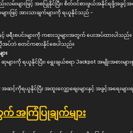
မ်းများဖြင့် အစပြုနိုင်ပြီး၊ စိတ်ဝင်စားဖွယ်အနိုင်ရဖို့အခွင့်
များဖြင့် အားသာချက်များကို ရယူနိုင်သည် –
ျားနှင့် ဖရီးစပင်းများကို ကစားသူများအတွက် ပေးအပ်ထားပါသည်။ ဂ
မလိုအပ်ဘဲ စတင်ကစားနိုင်စေပါသည်။
များ
ဆုများကို ရယူနိုင်ပြီး၊ ရွေးချယ်စရာ Jackpot အမျိုးအစားများစ
့်ကိုရယူနိုင်ပြီး အထူးလျှော့စျေးများနှင့် အခွင့်အရေးများရရှိ
တွက် အကြံပြုချက်များ