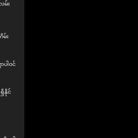
အလမ်း
ိမ်း
ွာပါဝင်
နိုင်