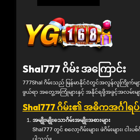
Shal777 ဂိမ်း အကြောင်း
777Shal ဂိမ်းသည် မြန်မာနိုင်ငံတွင်အလွန်လူကြိုက်များသော အွန်လိုင်းကာစီနိုဂိမ်းအမျိုးအစားတစ်ခုဖြစ်ပြီး၊ စိတ်လှုပ်ရှား
ဖွယ်ရာ အတွေ့အကြုံများနှင့် အနိုင်ရဖို့အခွင့်အလမ်း
Shal777 ဂိမ်း၏ အဓိကအင်္ဂါရပ်
အမျိုးမျိုးသောဂိမ်းအမျိုးအစားများ
Shal777 တွင် စလော့ဂိမ်းများ၊ ဖဲဂိမ်းများ၊ ငါးပစ်
ပါသည်။