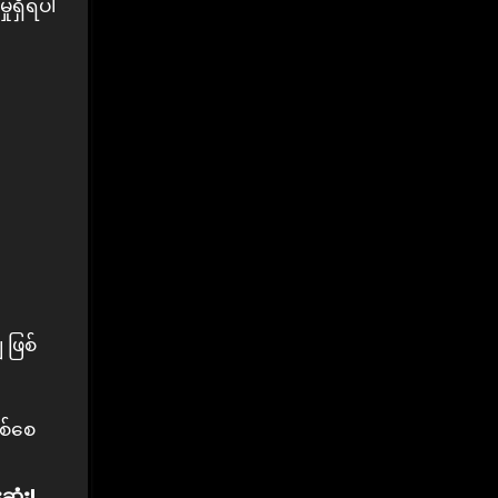
ုရှိရပါ
 ဖြစ်
ြစ်စေ
ုံး!