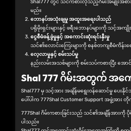
Shal777 တွင် သင်ကစားလိုသည့်ဂိမ်းအမျိုးအစား
မည်။
ဘောနပ်အသုံးချမှု အထူးအရေးပါသည်
ပရိုမိုးရှင်းများနှင့် ဖရီးဘောနပ်များကို သင့်
ငွေစီမံခန့်ခွဲမှုနှင့် အကောင်းဆုံးရင်းနှီးမှု
သင်၏လောင်းကြေးများကို စနစ်တကျစီမံကိန်းရေ
လေ့လာမှုနှင့် စမ်းသပ်မှု
နည်းလမ်းအသစ်များကို စမ်းသပ်ကစားပြီး အောင်မြ
Shal 777 ဂိမ်းအတွက် အကေ
Shal777 မှ သင့်အား အချိန်မရွေးဝန်ဆောင်မှု ပေးနိ
ပေါ်ပါက 777Shal Customer Support အဖွဲ့အား တို
777Shal ဂိမ်းကစားခြင်းသည် သင်၏အချိန်အားကို ပိုမိုတ
ပါသည်။
Shal777 တွင်အကောင်းဆုံးဂိမ်းအတွေ့အကြုံကို စတင်