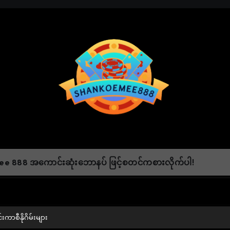
e 888 အကောင်းဆုံးဘောနပ် ဖြင့်စတင်ကစားလိုက်ပါ!
်းကာစီနိုဂိမ်းများ