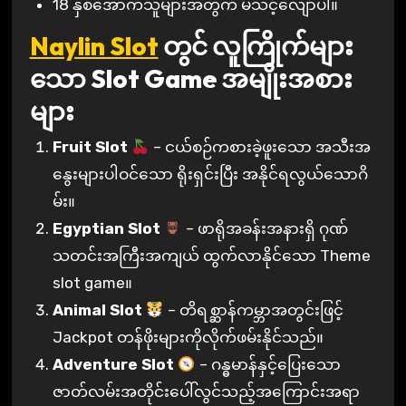
18 နှစ်အောက်သူများအတွက် မသင့်လျော်ပါ။
Naylin Slot
တွင် လူကြိုက်များ
သော Slot Game အမျိုးအစား
များ
Fruit Slot
– ငယ်စဉ်ကစားခဲ့ဖူးသော အသီးအ
နွေးများပါဝင်သော ရိုးရှင်းပြီး အနိုင်ရလွယ်သောဂိ
မ်း။
Egyptian Slot
– ဖာရိုအခန်းအနားရှိ ဂုဏ်
သတင်းအကြီးအကျယ် ထွက်လာနိုင်သော Theme
slot game။
Animal Slot
– တိရစ္ဆာန်ကမ္ဘာအတွင်းဖြင့်
Jackpot တန်ဖိုးများကိုလိုက်ဖမ်းနိုင်သည်။
Adventure Slot
– ဂန္ဓမာန်နှင့်ပြေးသော
ဇာတ်လမ်းအတိုင်းပေါ်လွင်သည့်အကြောင်းအရာ