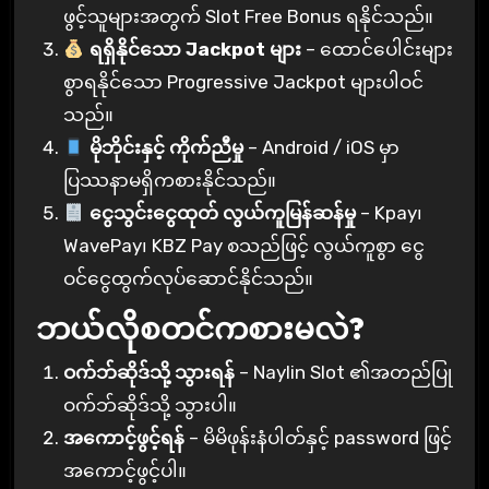
ဖွင့်သူများအတွက် Slot Free Bonus ရနိုင်သည်။
ရရှိနိုင်သော Jackpot များ
– ထောင်ပေါင်းများ
စွာရနိုင်သော Progressive Jackpot များပါဝင်
သည်။
မိုဘိုင်းနှင့် ကိုက်ညီမှု
– Android / iOS မှာ
ပြဿနာမရှိကစားနိုင်သည်။
ငွေသွင်းငွေထုတ် လွယ်ကူမြန်ဆန်မှု
– Kpay၊
WavePay၊ KBZ Pay စသည်ဖြင့် လွယ်ကူစွာ ငွေ
ဝင်ငွေထွက်လုပ်ဆောင်နိုင်သည်။
ဘယ်လိုစတင်ကစားမလဲ?
ဝက်ဘ်ဆိုဒ်သို့ သွားရန်
– Naylin Slot ၏အတည်ပြု
ဝက်ဘ်ဆိုဒ်သို့ သွားပါ။
အကောင့်ဖွင့်ရန်
– မိမိဖုန်းနံပါတ်နှင့် password ဖြင့်
အကောင့်ဖွင့်ပါ။