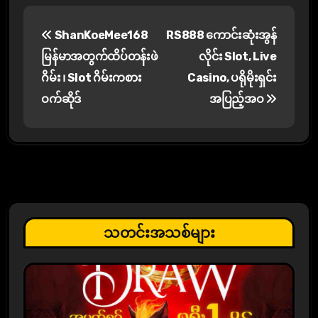
P
ShanKoeMee168
RS888 ကောင်းဆုံးအွန်
o
မြန်မာအတွက်ထိပ်တန်းဖဲ
လိုင်း Slot, Live
s
ဂိမ်း ၊ Slot ဂိမ်းကစား
Casino, ပရိုမိုးရှင်း
ဝက်ဆိုဒ်
အပြည့်အဝ
t
n
a
v
i
သတင်းအသစ်များ
g
a
t