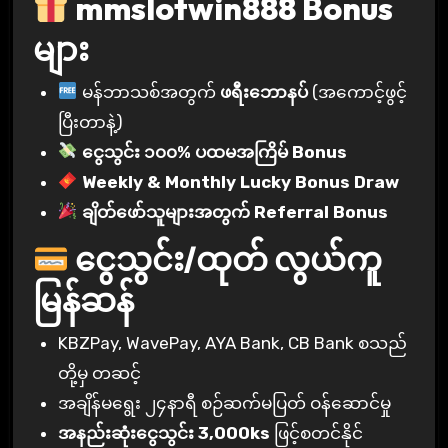
mmslotwin888 Bonus
များ
မန်ဘာသစ်အတွက်
ဖရီးဘောနပ်
(အကောင့်ဖွင့်
ပြီးတာနဲ့)
ငွေသွင်း ၁၀၀% ပထမအကြိမ် Bonus
Weekly & Monthly Lucky Bonus Draw
ချိတ်ဖော်သူများအတွက် Referral Bonus
ငွေသွင်း/ထုတ် လွယ်ကူ
မြန်ဆန်
KBZPay, WavePay, AYA Bank, CB Bank စသည်
တို့မှ တဆင့်
အချိန်မရွေး ၂၄နာရီ စဉ်ဆက်မပြတ် ဝန်ဆောင်မှု
အနည်းဆုံးငွေသွင်း 3,000ks
ဖြင့်စတင်နိုင်