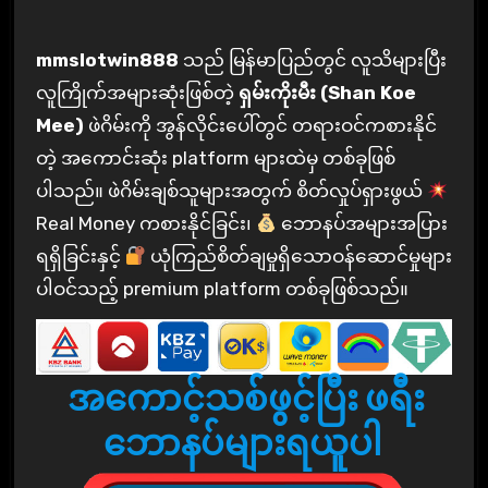
mmslotwin888
သည် မြန်မာပြည်တွင် လူသိများပြီး
လူကြိုက်အများဆုံးဖြစ်တဲ့
ရှမ်းကိုးမီး (Shan Koe
Mee)
ဖဲဂိမ်းကို အွန်လိုင်းပေါ်တွင် တရားဝင်ကစားနိုင်
တဲ့ အကောင်းဆုံး platform များထဲမှ တစ်ခုဖြစ်
ပါသည်။ ဖဲဂိမ်းချစ်သူများအတွက် စိတ်လှုပ်ရှားဖွယ်
Real Money ကစားနိုင်ခြင်း၊
ဘောနပ်အများအပြား
ရရှိခြင်းနှင့်
ယုံကြည်စိတ်ချမှုရှိသောဝန်ဆောင်မှုများ
ပါဝင်သည့် premium platform တစ်ခုဖြစ်သည်။
အကောင့်သစ်ဖွင့်ပြီး ဖရီး
ဘောနပ်များရယူပါ