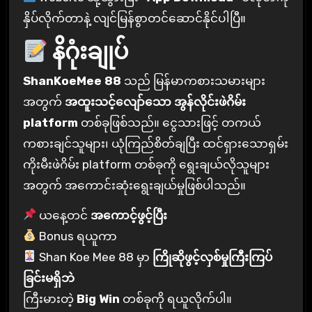
နှိပ်လိုက်တာနဲ့ လျင်မြန်စွာတင်ဆောင်နိုင်ပါပြီ။
နိဂုံးချုပ်
ShanKoeMee 88
သည် မြန်မာကစားသမားများ
အတွက်
အထူးသင့်လျော်သော အွန်လိုင်းဖဲဂိမ်း
platform
တစ်ခုဖြစ်သည်။ ငွေသားဖြင့် တကယ်
ကစားချင်သူများ၊ ယုံကြည်စိတ်ချပြီး ထင်ရှားသောရှမ်း
ကိုးမီးဖဲဂိမ်း platform တစ်ခုကို ရွေးချယ်လိုသူများ
အတွက် အကောင်းဆုံးရွေးချယ်မှုဖြစ်ပါသည်။
ယနေ့တင်
အကောင့်ဖွင့်ပြီး
Bonus ရယူကာ
Shan Koe Mee 88 မှာ
ကြိုဆိုဖွင့်လှစ်မှုကြီးကြပ်
ခြင်းမရှိဘဲ
ကြီးမားတဲ့
Big Win
တစ်ခုကို ရယူလိုက်ပါ။