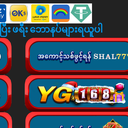
ပြီး ဖရီး ဘောနပ်များရယူပါ