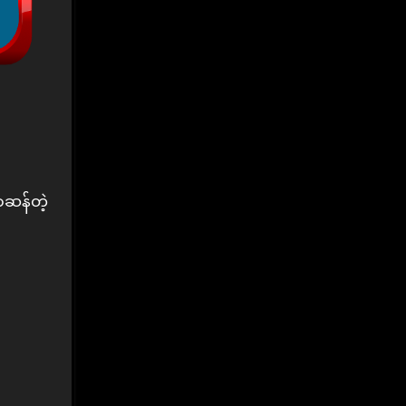
ာဆန်တဲ့