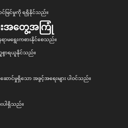
မြင်မှုကို ရရှိနိုင်သည်။
ံးအတွေ့အကြုံ
 နေရာမရွေးကစားနိုင်စေသည်။
ကူစွာရယူနိုင်သည်။
ွဲဆောင်မှုရှိသော အခွင့်အရေးများ ပါဝင်သည်။
ျားပါရှိသည်။