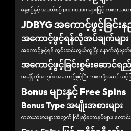
နေ့စဉ်နှင့် အပတ်စဉ် promotion များဖြင့် ကစားသမားမ
JDBYG
အကောင့်ဖွင့်ခြင်းန
အကောင့်ဖွင့်ရန်လိုအပ်ချက်များ
အကောင့်ဖွင့်ရန် ကွင်းဆင်းလွယ်ကူပြီး နောက်ဆုံးမှတ
အကောင့်ဖွင့်ခြင်းစွမ်းဆောင်ရည်
အချိန်တိုအတွင်း အကောင့်ဖွင့်ပြီး ကစားဖို့အဆင်သင့်ဖ
Bonus များနှင့် Free Spins
Bonus Type အမျိုးအစားများ
ကစားသမားများအတွက် ကြိုဆိုဘောနပ်များ၊ လောင်း