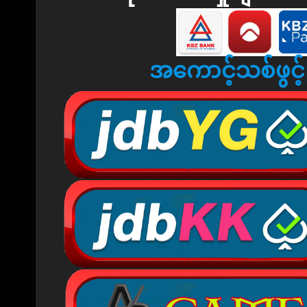
အကောင့်သစ်ဖွင့်