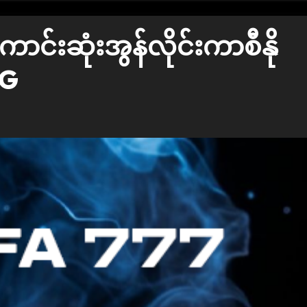
းဆုံးအွန်လိုင်းကာစီနို
YG