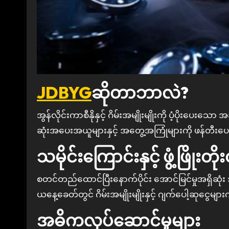
JDBYG
ဆိုတာဘာလဲ?
အွန်လိုင်းကာစီနိုနှင့် ဂိမ်းအမျိုးမျိုးကို ပံ့ပိုးပေးသော အဆင့်မြင့်ပလက်ဖောင်းတစ်ခုဖြစ်ပြီး ကစားသမားများအတွက် အမြင့်မား
ဆုံးအပေးအယူများနှင့် အတွေ့အကြုံများကို ဖန်တီး
သမိုင်းကြောင်းနှင့် ဖွံ့ဖြိုးတိ
စတင်တည်ထောင်ပြီးနောက်ပိုင်း အောင်မြင်မှုအရှိဆု
ယနေ့ခေတ်တွင် ဂိမ်းအမျိုးမျိုးနှင့် ဂျက်ပေါ့ဆုငွေမ
အဓိကလုပ်ဆောင်မှုများ