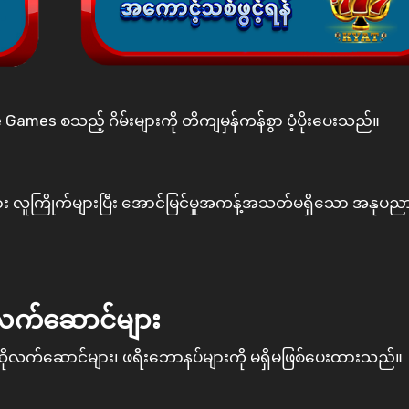
 Games စသည့် ဂိမ်းများကို တိကျမှန်ကန်စွာ ပံ့ပိုးပေးသည်။
ြား လူကြိုက်များပြီး အောင်မြင်မှုအကန့်အသတ်မရှိသော အနုပည
က်ဆောင်များ
က်ဆောင်များ၊ ဖရီးဘောနပ်များကို မရှိမဖြစ်ပေးထားသည်။