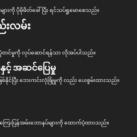
ျားကို ပိုမိုဖိတ်ခေါ်ပြီး ရင်သပ်ရှုမောစေသည်။
ည်းလမ်း
်ပုံတင်မှုကို လုပ်ဆောင်ရန်သာ လိုအပ်ပါသည်။
နှင့် အဆင်ပြေမှု
ြစ်နိုင်ပြီး ဘေးကင်းလုံခြုံမှုကို လည်း ပေးစွမ်းထားသည်။
ကြေးပြန်အမ်းဘောနပ်များကို ထောက်ပံ့ထားသည်။