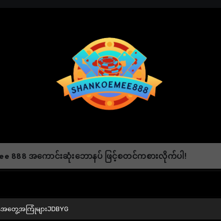
e 888 အကောင်းဆုံးဘောနပ် ဖြင့်စတင်ကစားလိုက်ပါ!
ိုအတွေ့အကြုံများJDBYG