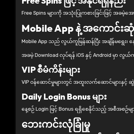
Free Spins ဖြင့် အနိုင်ရရှိနည်း
Free Spins များကို အသုံးပြုကစားခြင်းဖြင့် အခမဲ့အောင်
Mobile App နဲ့ အကောင်းဆု
Mobile App သည် လွယ်ကူမြန်ဆန်ပြီး အချိန်မရွေး၊
အခမဲ့ Download လုပ်ရန် iOS နှင့် Android မှာ လွယ်
VIP စီမံကိန်းများ
VIP ဝန်ဆောင်မှုများတွင် အထူးလက်ဆောင်များနှင့် ဆ
Daily Login Bonus များ
နေ့စဉ် Login ဖြင့် Bonus ရရှိစေနိုင်သည့် အစီအစဉ်မ
ဘေးကင်းလုံခြုံမှု