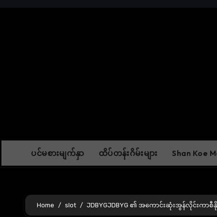
Skip
to
content
ပင်မစားမျက်နှာ
ထိပ်တန်းဂိမ်းများ
Shan Koe Me
Home
slot
JDBYGJDBYG ၏ အကောင်းဆုံးအွန်လိုင်းကာစီန