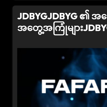
JDBYGJDBYG ၏ အကောင်
အတွေ့အကြုံများJDB