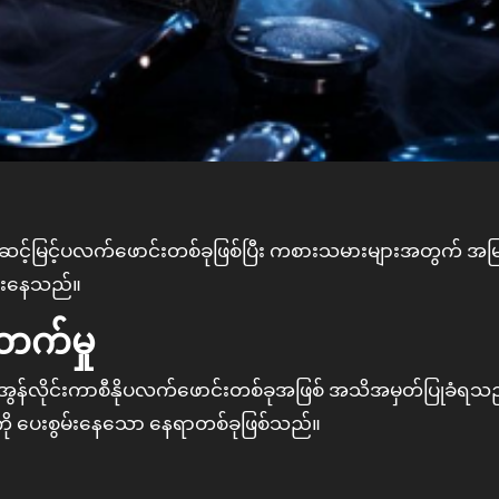
ပေးနေသည်။
ုးတက်မှု
ံး အွန်လိုင်းကာစီနိုပလက်ဖောင်းတစ်ခုအဖြစ် အသိအမှတ်ပြုခံရသ
ျားကို ပေးစွမ်းနေသော နေရာတစ်ခုဖြစ်သည်။