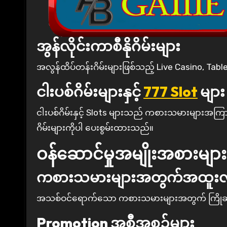
အွန်လိုင်းကာစီနိုဂိမ်းများ
အလွန်ထိပ်တန်းဂိမ်းများဖြစ်သည့် Live Casino, Table
ငါးပစ်ဂိမ်းများနှင့်
777 Slot
များ
ငါးပစ်ဂိမ်းနှင့် Slots များသည် ကစားသမားများအက
ဂိမ်းများကိုပါ ပေးစွမ်းထားသည်။
ဝန်ဆောင်မှုအမျိုးအစားများ
ကစားသမားများအတွက်အထူးလ
အသစ်ဝင်ရောက်သော ကစားသမားများအတွက် ကြိုဆိုလ
Promotion အစီအစဉ်များ